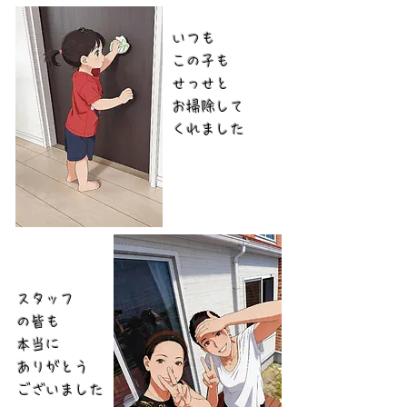
いつも​
この子も
せっせと
お掃除
して
​くれました
スタッフ
の皆も
本当に
ありがとう
ございました