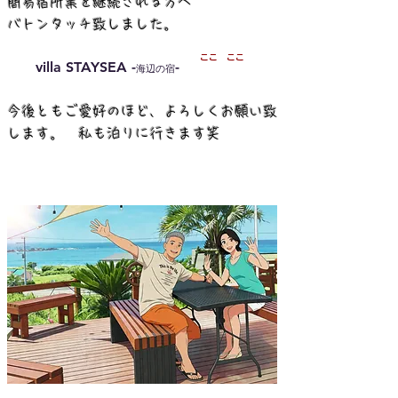
簡易宿所業を継続される方へ
​バトンタッチ致しました。
​ここ ここ
villa STAYSEA -
-
海辺の宿
今後ともご愛好のほど、よろしくお願い致
します。 私も泊りに行きます笑